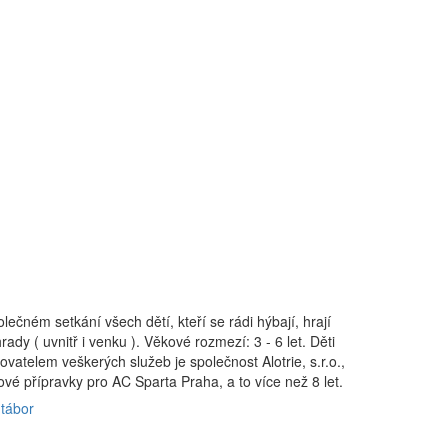
ečném setkání všech dětí, kteří se rádi hýbají, hrají
ady ( uvnitř i venku ). Věkové rozmezí: 3 - 6 let. Děti
atelem veškerých služeb je společnost Alotrie, s.r.o.,
vé přípravky pro AC Sparta Praha, a to více než 8 let.
 tábor