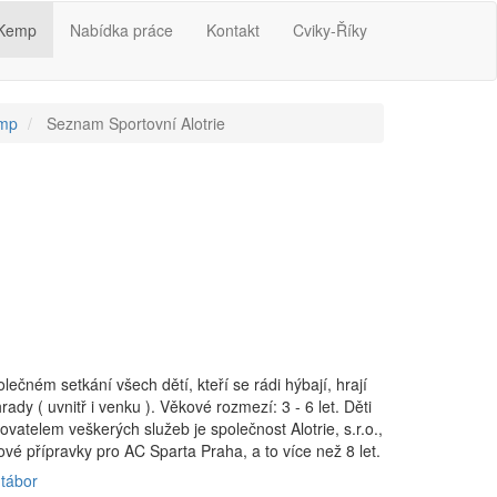
 Kemp
Nabídka práce
Kontakt
Cviky-Říky
emp
Seznam Sportovní Alotrie
ečném setkání všech dětí, kteří se rádi hýbají, hrají
ady ( uvnitř i venku ). Věkové rozmezí: 3 - 6 let. Děti
atelem veškerých služeb je společnost Alotrie, s.r.o.,
vé přípravky pro AC Sparta Praha, a to více než 8 let.
 tábor